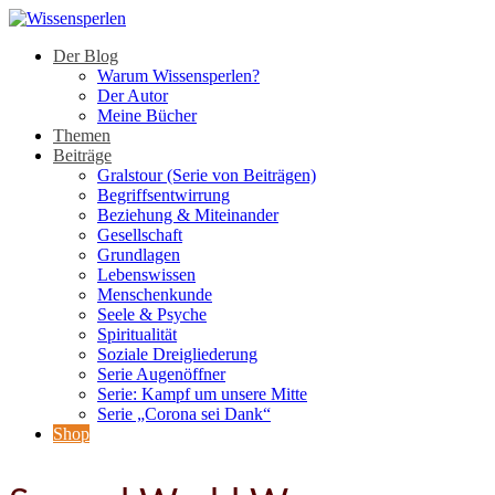
Der Blog
Warum Wissensperlen?
Der Autor
Meine Bücher
Themen
Beiträge
Gralstour (Serie von Beiträgen)
Begriffsentwirrung
Beziehung & Miteinander
Gesellschaft
Grundlagen
Lebenswissen
Menschenkunde
Seele & Psyche
Spiritualität
Soziale Dreigliederung
Serie Augenöffner
Serie: Kampf um unsere Mitte
Serie „Corona sei Dank“
Shop