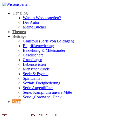
Der Blog
Warum Wissensperlen?
Der Autor
Meine Bücher
Themen
Beiträge
Gralstour (Serie von Beiträgen)
Begriffsentwirrung
Beziehung & Miteinander
Gesellschaft
Grundlagen
Lebenswissen
Menschenkunde
Seele & Psyche
Spiritualität
Soziale Dreigliederung
Serie Augenöffner
Serie: Kampf um unsere Mitte
Serie „Corona sei Dank“
Shop