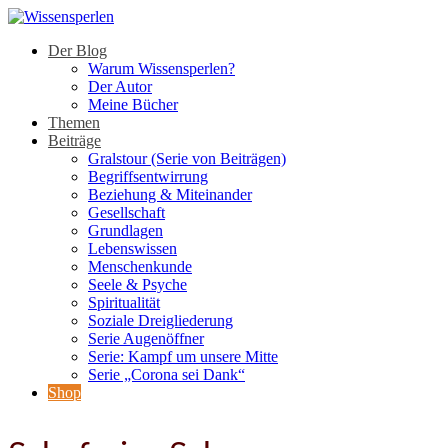
Der Blog
Warum Wissensperlen?
Der Autor
Meine Bücher
Themen
Beiträge
Gralstour (Serie von Beiträgen)
Begriffsentwirrung
Beziehung & Miteinander
Gesellschaft
Grundlagen
Lebenswissen
Menschenkunde
Seele & Psyche
Spiritualität
Soziale Dreigliederung
Serie Augenöffner
Serie: Kampf um unsere Mitte
Serie „Corona sei Dank“
Shop