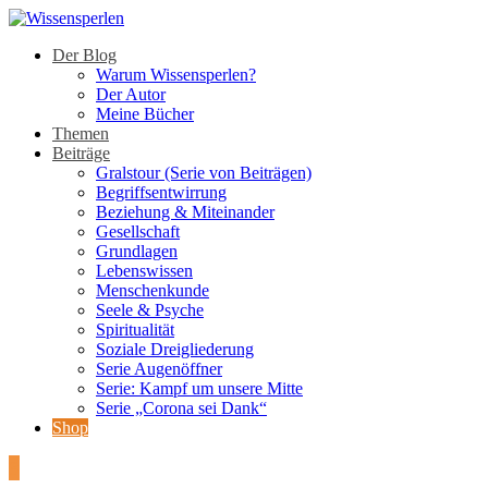
Der Blog
Warum Wissensperlen?
Der Autor
Meine Bücher
Themen
Beiträge
Gralstour (Serie von Beiträgen)
Begriffsentwirrung
Beziehung & Miteinander
Gesellschaft
Grundlagen
Lebenswissen
Menschenkunde
Seele & Psyche
Spiritualität
Soziale Dreigliederung
Serie Augenöffner
Serie: Kampf um unsere Mitte
Serie „Corona sei Dank“
Shop
3