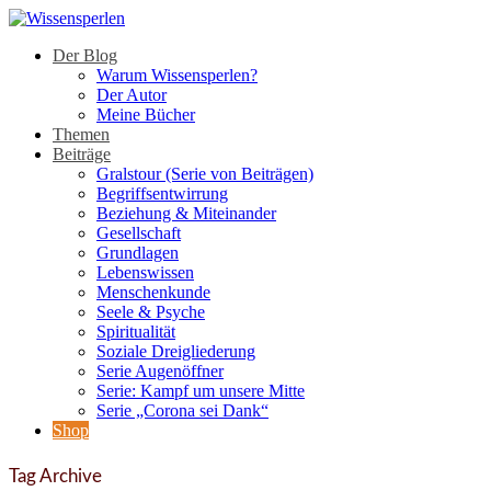
Der Blog
Warum Wissensperlen?
Der Autor
Meine Bücher
Themen
Beiträge
Gralstour (Serie von Beiträgen)
Begriffsentwirrung
Beziehung & Miteinander
Gesellschaft
Grundlagen
Lebenswissen
Menschenkunde
Seele & Psyche
Spiritualität
Soziale Dreigliederung
Serie Augenöffner
Serie: Kampf um unsere Mitte
Serie „Corona sei Dank“
Shop
Tag Archive