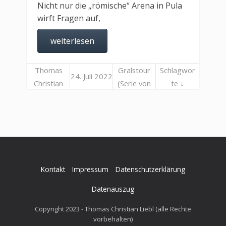
Nicht nur die „römische“ Arena in Pula
wirft Fragen auf,
weiterlesen
Thomas
Gralstour
Schlagwor
24. Juli 2022
Christian
(Serie von
te ↓
Liebl
Beiträgen)
Kontakt
Impressum
Datenschutzerklärung
Datenauszug
Copyright 2023 - Thomas Christian Liebl (alle Rechte
vorbehalten)