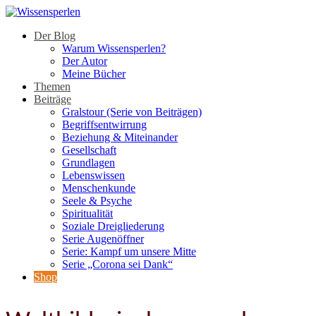
Der Blog
Warum Wissensperlen?
Der Autor
Meine Bücher
Themen
Beiträge
Gralstour (Serie von Beiträgen)
Begriffsentwirrung
Beziehung & Miteinander
Gesellschaft
Grundlagen
Lebenswissen
Menschenkunde
Seele & Psyche
Spiritualität
Soziale Dreigliederung
Serie Augenöffner
Serie: Kampf um unsere Mitte
Serie „Corona sei Dank“
Shop